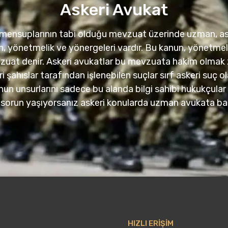
Askeri Avukat
eri mensuplarının tabi olduğu mevzuat üzerinde uzman, a
n, yönetmelik ve yönergeleri vardır. Bu kanun, yönetmel
zuat denir. Askeri avukatlar bu mevzuata hakim olmak z
ahıslar tarafından işlenebilen suçlar sırf askeri suç ol
nun unsurlarını sadece bu alanda bilgi sahibi hukukçular b
kuki sorun yaşıyorsanız askeri konularda uzman avukata 
HIZLI ERİŞİM