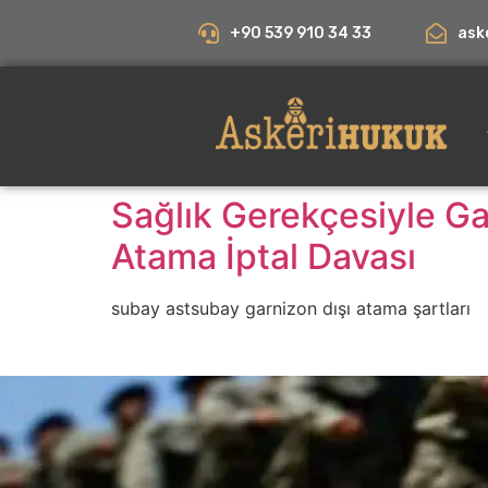
+90 539 910 34 33
ask
Sağlık Gerekçesiyle 
Atama İptal Davası
subay astsubay garnizon dışı atama şartları