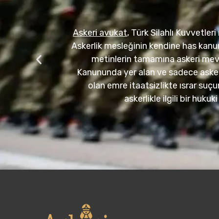
zman çavuş ve
Askeri avukat
, Türk Silahlı Kuvvetl
ları gerekir.
Askerlik mesleğinin kendine has kanu
 sayılı Askeri
metinlerin tamamına askeri mev
 örnek vermek
Kanununda yer alan ve sadece askeri ş
dan farklıdır.
olan emre itaatsizlikte ısrar suçu
 göre yaralama
askerlikle ilgili bir hu
ıdır.