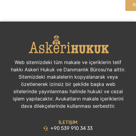
A
Web sitemizdeki tüm makale ve içeriklerin telif
hakkı Askeri Hukuk ve Danımanlık Bürosu’na aittir.
Sitemizdeki makalelerin kopyalanarak veya
özetlenerek izinsiz bir şekilde başka web
sitelerinde yayınlanması halinde hukuki ve cezai
işlem yapılacaktır. Avukatların makale içeriklerini
dava dilekçelerinde kullanması serbesttir.
İLETİŞİM
+90 539 910 34 33