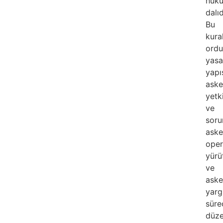
huk
dalıd
Bu
kural
ord
yasa
yapıs
aske
yetk
ve
soru
aske
oper
yürü
ve
aske
yarg
süre
düze