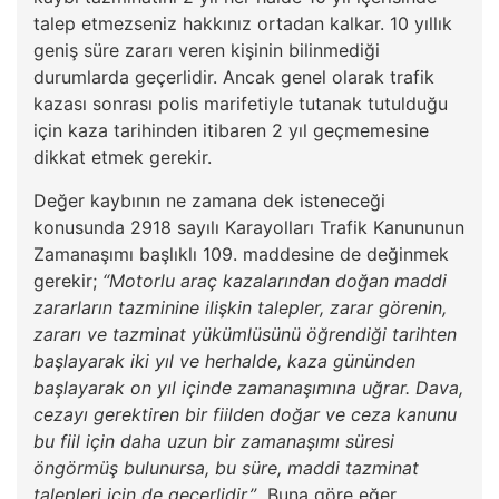
talep etmezseniz hakkınız ortadan kalkar. 10 yıllık
geniş süre zararı veren kişinin bilinmediği
durumlarda geçerlidir. Ancak genel olarak trafik
kazası sonrası polis marifetiyle tutanak tutulduğu
için kaza tarihinden itibaren 2 yıl geçmemesine
dikkat etmek gerekir.
Değer kaybının ne zamana dek isteneceği
konusunda 2918 sayılı Karayolları Trafik Kanununun
Zamanaşımı başlıklı 109. maddesine de değinmek
gerekir;
“Motorlu araç kazalarından doğan maddi
zararların tazminine ilişkin talepler, zarar görenin,
zararı ve tazminat yükümlüsünü öğrendiği tarihten
başlayarak iki yıl ve herhalde, kaza gününden
başlayarak on yıl içinde zamanaşımına uğrar. Dava,
cezayı gerektiren bir fiilden doğar ve ceza kanunu
bu fiil için daha uzun bir zamanaşımı süresi
öngörmüş bulunursa, bu süre, maddi tazminat
talepleri için de geçerlidir.”
Buna göre eğer