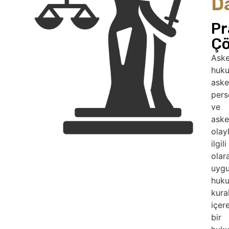
D
Pr
Çö
Aske
huku
aske
pers
ve
aske
olay
ilgili
olar
uygu
huk
kural
içer
bir