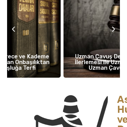
Uzman Çavuş Derece ve Kademe
İlerlemesi ile Uzman Onbaşılıktan
Uzman Çavuşluğa Terfi
A
H
v