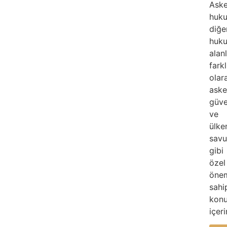
Aske
huku
diğe
huk
alan
farkl
olar
aske
güve
ve
ülke
sav
gibi
özel
öne
sahi
konu
içeri