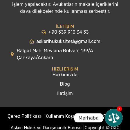
işlem yapılacaktır. Avukatların makale içeriklerini
dava dilekçelerinde kullanması serbesttir.
İLETİŞİM
+90 539 910 34 33
askerihukuksitesi@gmail.com
Balgat Mah. Mevlana Bulvarı, 139/A
Çankaya/Ankara
HIZLI ERİŞİM
Hakkımızda
Blog
İletişim
1
Çerez Politikası
Kullanım Koşulları
Gizlilik Politikası
Merhaba
Open
Askeri Hukuk ve Danışmanlık Bürosu | Copyright © OXC